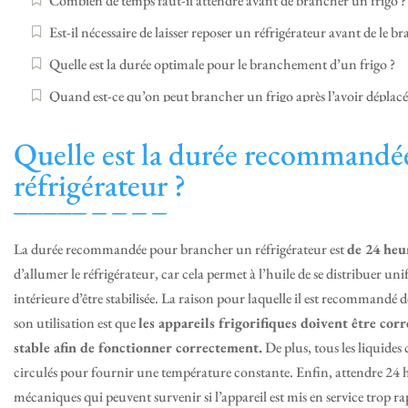
Combien de temps faut-il attendre avant de brancher un frigo ?
Est-il nécessaire de laisser reposer un réfrigérateur avant de le b
Quelle est la durée optimale pour le branchement d’un frigo ?
Quand est-ce qu’on peut brancher un frigo après l’avoir déplacé
Est-il important de laisser le réfrigérateur reposer avant de le br
Quelle est la durée recommandé
réfrigérateur ?
La durée recommandée pour brancher un réfrigérateur est
de 24 heu
d’allumer le réfrigérateur, car cela permet à l’huile de se distribuer u
intérieure d’être stabilisée. La raison pour laquelle il est recommandé 
son utilisation est que
les appareils frigorifiques doivent être cor
stable afin de fonctionner correctement.
De plus, tous les liquide
circulés pour fournir une température constante. Enfin, attendre 24 he
mécaniques qui peuvent survenir si l’appareil est mis en service trop r