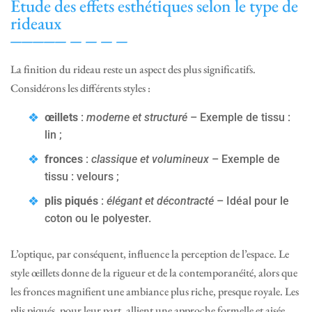
Étude des effets esthétiques selon le type de
rideaux
La finition du rideau reste un aspect des plus significatifs.
Considérons les différents styles :
œillets
:
moderne et structuré
– Exemple de tissu :
lin ;
fronces
:
classique et volumineux
– Exemple de
tissu : velours ;
plis piqués
:
élégant et décontracté
– Idéal pour le
coton ou le polyester.
L’optique, par conséquent, influence la perception de l’espace. Le
style œillets donne de la rigueur et de la contemporanéité, alors que
les fronces magnifient une ambiance plus riche, presque royale. Les
plis piqués, pour leur part, allient une approche formelle et aisée,