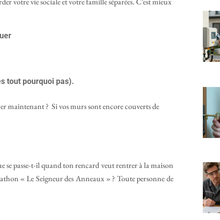
rder votre vie sociale et votre famille séparées. C’est mieux
ouer
ès tout pourquoi pas).
er maintenant ? Si vos murs sont encore couverts de
e se passe-t-il quand ton rencard veut rentrer à la maison
arathon « Le Seigneur des Anneaux » ? Toute personne de