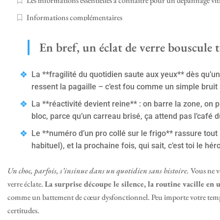
Les informations essentielles à connaître pour un dépannage vitr
Informations complémentaires
En bref, un éclat de verre bouscule 
La **fragilité du quotidien saute aux yeux** dès qu’un
ressent la pagaille – c’est fou comme un simple bruit s
La **réactivité devient reine** : on barre la zone, on 
bloc, parce qu’un carreau brisé, ça attend pas l’café 
Le **numéro d’un pro collé sur le frigo** rassure tout
habituel), et la prochaine fois, qui sait, c’est toi le hér
Un choc, parfois, s’insinue dans un quotidien sans histoire.
Vous ne vo
verre éclate.
La surprise découpe le silence, la routine vacille en u
comme un battement de cœur dysfonctionnel. Peu importe votre tempér
certitudes.