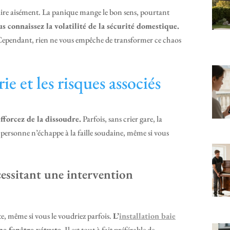
éfaire aisément. La panique mange le bon sens, pourtant
us connaissez la volatilité de la sécurité domestique.
ule. Cependant, rien ne vous empêche de transformer ce chaos
e et les risques associés
fforcez de la dissoudre.
Parfois, sans crier gare, la
, personne n’échappe à la faille soudaine, même si vous
cessitant une intervention
te, même si vous le voudriez parfois.
L’
installation baie
ne fenêtre vétuste.
Il est tout à fait préférable de