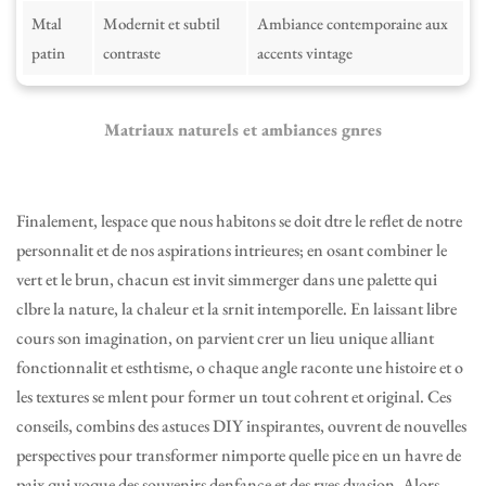
Mtal
Modernit et subtil
Ambiance contemporaine aux
patin
contraste
accents vintage
Matriaux naturels et ambiances gnres
Finalement, lespace que nous habitons se doit dtre le reflet de notre
personnalit et de nos aspirations intrieures; en osant combiner le
vert et le brun, chacun est invit simmerger dans une palette qui
clbre la nature, la chaleur et la srnit intemporelle. En laissant libre
cours son imagination, on parvient crer un lieu unique alliant
fonctionnalit et esthtisme, o chaque angle raconte une histoire et o
les textures se mlent pour former un tout cohrent et original. Ces
conseils, combins des astuces DIY inspirantes, ouvrent de nouvelles
perspectives pour transformer nimporte quelle pice en un havre de
paix qui voque des souvenirs denfance et des rves dvasion. Alors,