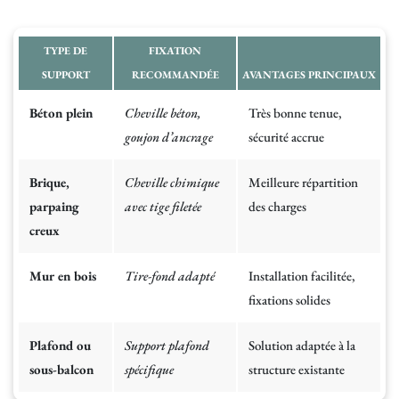
TYPE DE
FIXATION
SUPPORT
RECOMMANDÉE
AVANTAGES PRINCIPAUX
Béton plein
Cheville béton,
Très bonne tenue,
goujon d’ancrage
sécurité accrue
Brique,
Cheville chimique
Meilleure répartition
parpaing
avec tige filetée
des charges
creux
Mur en bois
Tire-fond adapté
Installation facilitée,
fixations solides
Plafond ou
Support plafond
Solution adaptée à la
sous-balcon
spécifique
structure existante