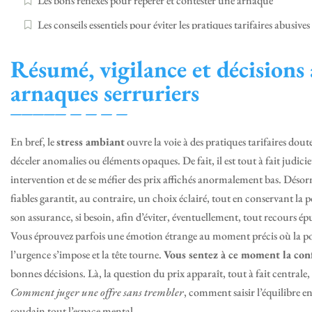
Les bons réflexes pour repérer et contester une arnaque
Les conseils essentiels pour éviter les pratiques tarifaires abusives
Résumé, vigilance et décisions 
arnaques serruriers
En bref, le
stress ambiant
ouvre la voie à des pratiques tarifaires dou
déceler anomalies ou éléments opaques. De fait, il est tout à fait judici
intervention et de se méfier des prix affichés anormalement bas. Désorm
fiables garantit, au contraire, un choix éclairé, tout en conservant la po
son assurance, si besoin, afin d’éviter, éventuellement, tout recours ép
Vous éprouvez parfois une émotion étrange au moment précis où la porte
l’urgence s’impose et la tête tourne.
Vous sentez à ce moment la con
bonnes décisions. Là, la question du prix apparaît, tout à fait centrale, 
Comment juger une offre sans trembler
, comment saisir l’équilibre en
soudain tout l’espace mental.